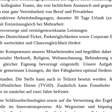
nd kollegialen Teams, das von fachlichem Austausch und gegens
n eine gute Vereinbarkeit von Beruf und Privatleben
traktiven Arbeitsbedingungen, darunter 30 Tage Urlaub (zz
t Freizeitausgleich bei Mehrarbeit
ltersvorsorge und vermögenswirksame Leistungen
gtes Deutschland-Ticket, Parkmöglichkeiten sowie Corporate 
lt wertschätzt und Chancengleichheit fördert
t der Kompetenzen unserer Mitarbeitenden und begrüßen daher
sozialer Herkunft, Religion, Weltanschauung, Behinderung s
gleicher Eignung bevorzugt eingestellt. Unsere Aufgab
r gemeinsam Lösungen, die ihre Fähigkeiten optimal fördern
Stunden. Die Stelle kann auch in Teilzeit besetzt werden. A
öffentlichen Dienst (TVöD). Zusätzlich kann Fraunhofer l
 ist zunächst auf zwei Jahre befristet.
te Schlüsseltechnologien sowie auf die Verwertung der Ergebn
 Rolle im Innovationsprozess. Als Wegweiser und Impuls