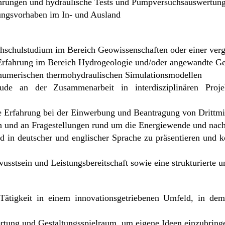
hrungen und hydraulische Tests und Pumpversuchsauswertun
ngsvorhaben im In- und Ausland
hschulstudium im Bereich Geowissenschaften oder einer verg
Erfahrung im Bereich Hydrogeologie und/oder angewandte G
numerischen thermohydraulischen Simulationsmodellen
de an der Zusammenarbeit in interdisziplinären Projek
Erfahrung bei der Einwerbung und Beantragung von Drittmit
sch und an Fragestellungen rund um die Energiewende und nac
nd in deutscher und englischer Sprache zu präsentieren und 
sstsein und Leistungsbereitschaft sowie eine strukturierte u
 Tätigkeit in einem innovationsgetriebenen Umfeld, in de
ortung und Gestaltungsspielraum, um eigene Ideen einzubring