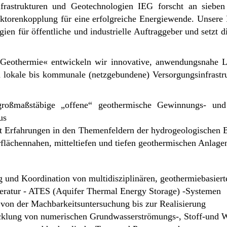
nfrastrukturen und Geotechnologien IEG forscht an sieben 
ektorenkopplung für eine erfolgreiche Energiewende. Unsere 
ien für öffentliche und industrielle Auftraggeber und setzt 
 Geothermie« entwickeln wir innovative, anwendungsnahe L
lokale bis kommunale (netzgebundene) Versorgungsinfrastru
 großmaßstäbige „offene“ geothermische Gewinnungs- und
us
t Erfahrungen in den Themenfeldern der hydrogeologischen B
flächennahen, mitteltiefen und tiefen geothermischen Anlage
 und Koordination von multidisziplinären, geothermiebasierte
ratur - ATES (Aquifer Thermal Energy Storage) -Systemen
von der Machbarkeitsuntersuchung bis zur Realisierung
cklung von numerischen Grundwasserströmungs-, Stoff-und 