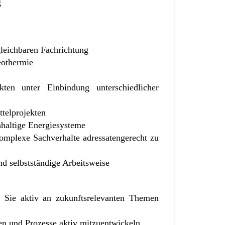
g
leichbaren Fachrichtung
eothermie
ten unter Einbindung unterschiedlicher
telprojekten
hhaltige Energiesysteme
komplexe Sachverhalte adressatengerecht zu
nd selbstständige Arbeitsweise
m Sie aktiv an zukunftsrelevanten Themen
en und Prozesse aktiv mitzuentwickeln