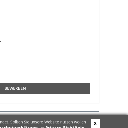
.
BEWERBEN
ndet. Sollten Sie unsere Website nutzen wollen
X
nschutzerklärung
,
e-Privacy-Richtlinie