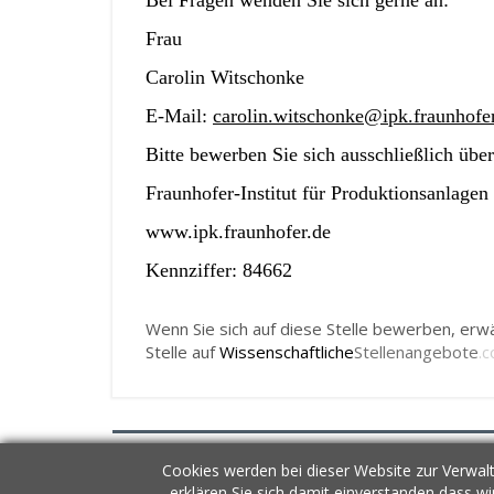
Bei Fragen wenden Sie sich gerne an:
Frau
Carolin Witschonke
E-Mail:
carolin.witschonke@ipk.fraunhofe
Bitte bewerben Sie sich ausschließlich über
Fraunhofer-Institut für Produktionsanlage
www.ipk.fraunhofer.de
Kennziffer: 84662
Wenn Sie sich auf diese Stelle bewerben, erwä
Stelle auf
Wissenschaftliche
Stellenangebote
.
Cookies werden bei dieser Website zur Verwalt
AGB
Datenschutz
Newsletter
Konta
erklären Sie sich damit einverstanden dass w