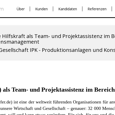
Über
Kunden
Kandidaten
Referenzen
 Hilfskraft als Team- und Projektassistenz im B
ensmanagement
esellschaft IPK - Produktionsanlagen und Kon
,d) als Team- und Projektassistenz im Ber
fer.de
) ist eine der weltweit führenden Organisationen für an
unsere Wirtschaft und Gesellschaft – genauer: 32 000 Mensc
mt, will und kann etwas verändern. Für sich, für uns und di