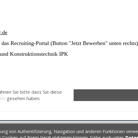
r.de
 das Recruiting-Portal (Button "Jetzt Bewerben" unten rechts)
n und Konstruktionstechnik IPK
hnen Sie bitte dass Sie diese
com
gesehen haben.
ung von Authentifizierung, Navigation und anderen Funktionen verwe
kt
ir Cookies auf Ihrem Gerät platzieren können. Siehe auch unter:
Date