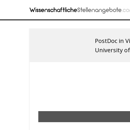
PostDoc in V
University o