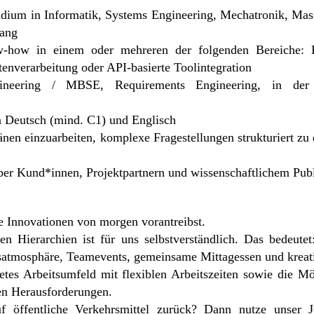
tudium in Informatik, Systems Engineering, Mechatronik, Ma
gang
ow-how in einem oder mehreren der folgenden Bereiche
nverarbeitung oder API-basierte Toolintegration
neering / MBSE, Requirements Engineering, in der S
n Deutsch (mind. C1) und Englisch
änen einzuarbeiten, komplexe Fragestellungen strukturiert zu
über Kund*innen, Projektpartnern und wissenschaftlichem Pub
ie Innovationen von morgen vorantreibst.
en Hierarchien ist für uns selbstverständlich. Das bedeute
satmosphäre, Teamevents, gemeinsame Mittagessen und kreat
etes Arbeitsumfeld mit flexiblen Arbeitszeiten sowie die M
ten Herausforderungen.
f öffentliche Verkehrsmittel zurück? Dann nutze unser 