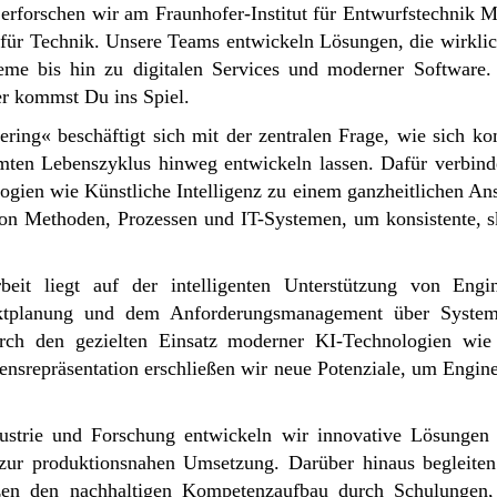
, erforschen wir am Fraunhofer-Institut für Entwurfstechnik
ft für Technik. Unsere Teams entwickeln Lösungen, die wirk
teme bis hin zu digitalen Services und moderner Software
r kommst Du ins Spiel.
ing« beschäftigt sich mit der zentralen Frage, wie sich ko
amten Lebenszyklus hinweg entwickeln lassen. Dafür verbi
ien wie Künstliche Intelligenz zu einem ganzheitlichen Ans
 von Methoden, Prozessen und IT-Systemen, um konsistente, s
eit liegt auf der intelligenten Unterstützung von Engin
ktplanung und dem Anforderungsmanagement über Systema
Durch den gezielten Einsatz moderner KI-Technologien wi
srepräsentation erschließen wir neue Potenziale, um Engineer
ustrie und Forschung entwickeln wir innovative Lösungen
 zur produktionsnahen Umsetzung. Darüber hinaus begleite
ützen den nachhaltigen Kompetenzaufbau durch Schulungen